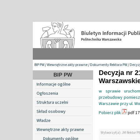
BIP PW
/
Wewnętrzne akty prawne
/
Dokumenty Rektora PW
/
Decyzj
Decyzja nr 2
BIP PW
Warszawskiej
Informacje ogólne
w sprawie uruchomi
Ogłoszenia
przebudowy pomieszcz
Struktura uczelni
Warszawie przy ul. Wo
Skład osobowy
Pobierz plik
pdf 17
Władze
Wewnętrzne akty prawne
Wytworzył(a): JM Rektor P
Dokumenty ogólne