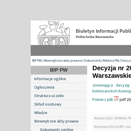
BIP PW
/
Wewnętrzne akty prawne
/
Dokumenty Rektora PW
/
Decyzj
Decyzja nr 2
BIP PW
Warszawskiej
Informacje ogólne
zmieniająca decyzj
Ogłoszenia
Doktoranckich Komisj
Struktura uczelni
Pobierz plik
pdf 20
Skład osobowy
Władze
Wytworzył(a): JM Rektor P
Wewnętrzne akty prawne
Wprowadził(a) do BIP: Jo
Dokumenty ogólne