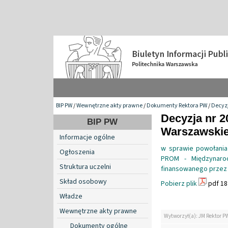
BIP PW
/
Wewnętrzne akty prawne
/
Dokumenty Rektora PW
/
Decyzj
Decyzja nr 2
BIP PW
Warszawskiej
Informacje ogólne
w sprawie powołania
Ogłoszenia
PROM - Międzynarod
Struktura uczelni
finansowanego przez
Skład osobowy
Pobierz plik
pdf 18
Władze
Wewnętrzne akty prawne
Wytworzył(a): JM Rektor P
Dokumenty ogólne