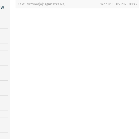
Zaktualizował(a): Agnieszka Maj
w dniu: 05.05.2025 08:42
PW