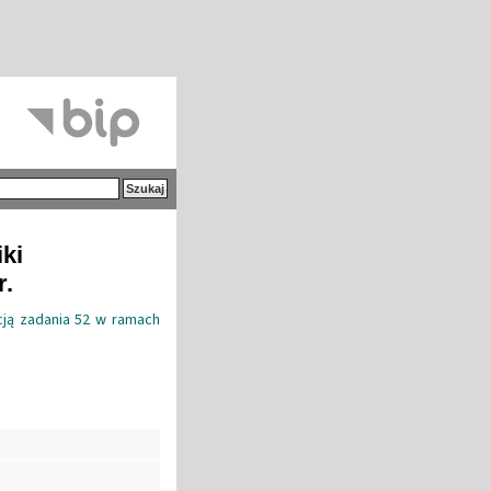
iki
r.
acją zadania 52 w ramach