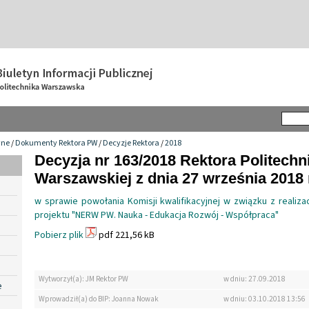
wne
/
Dokumenty Rektora PW
/
Decyzje Rektora
/
2018
Decyzja nr 163/2018 Rektora Politechn
Warszawskiej z dnia 27 września 2018 
w sprawie powołania Komisji kwalifikacyjnej w związku z realiz
projektu "NERW PW. Nauka - Edukacja Rozwój - Współpraca"
Pobierz plik
pdf 221,56 kB
Wytworzył(a): JM Rektor PW
w dniu: 27.09.2018
e
Wprowadził(a) do BIP: Joanna Nowak
w dniu: 03.10.2018 13:56