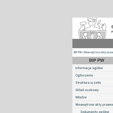
BIP PW
/
Wewnętrzne akty pra
BIP PW
Informacje ogólne
Ogłoszenia
Struktura uczelni
Skład osobowy
Władze
Wewnętrzne akty prawn
Dokumenty ogólne