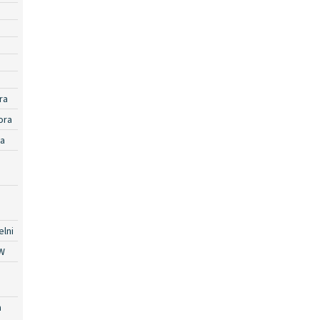
ra
ora
ra
lni
W
a