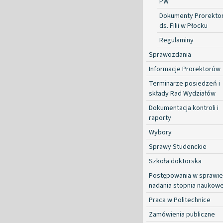
PW
Dokumenty Prorekto
ds. Filii w Płocku
Regulaminy
Sprawozdania
Informacje Prorektorów
Terminarze posiedzeń i
składy Rad Wydziałów
Dokumentacja kontroli i
raporty
Wybory
Sprawy Studenckie
Szkoła doktorska
Postępowania w sprawie
nadania stopnia naukow
Praca w Politechnice
Zamówienia publiczne