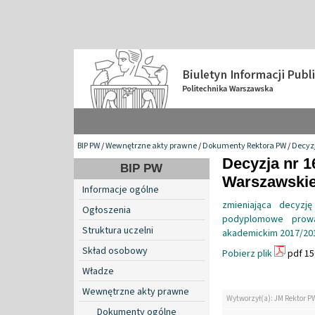
BIP PW
/
Wewnętrzne akty prawne
/
Dokumenty Rektora PW
/
Decyzj
Decyzja nr 1
BIP PW
Warszawskiej
Informacje ogólne
zmieniająca decyzj
Ogłoszenia
podyplomowe prowa
Struktura uczelni
akademickim 2017/20
Skład osobowy
Pobierz plik
pdf 15
Władze
Wewnętrzne akty prawne
Wytworzył(a): JM Rektor P
Dokumenty ogólne