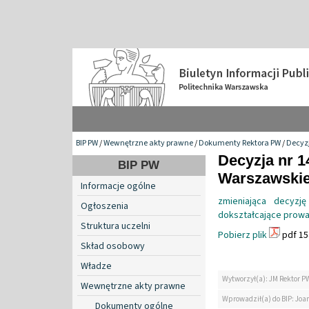
BIP PW
/
Wewnętrzne akty prawne
/
Dokumenty Rektora PW
/
Decyzj
Decyzja nr 1
BIP PW
Warszawskiej
Informacje ogólne
zmieniająca decyzj
Ogłoszenia
dokształcające prowa
Struktura uczelni
Pobierz plik
pdf 15
Skład osobowy
Władze
Wytworzył(a): JM Rektor P
Wewnętrzne akty prawne
Wprowadził(a) do BIP: Jo
Dokumenty ogólne