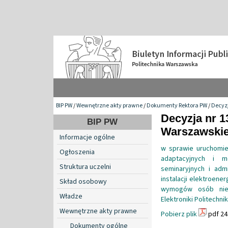
BIP PW
/
Wewnętrzne akty prawne
/
Dokumenty Rektora PW
/
Decyzj
Decyzja nr 1
BIP PW
Warszawskiej
Informacje ogólne
w sprawie uruchomien
Ogłoszenia
adaptacyjnych i m
Struktura uczelni
seminaryjnych i adm
instalacji elektroen
Skład osobowy
wymogów osób niep
Władze
Elektroniki Politechni
Wewnętrzne akty prawne
Pobierz plik
pdf 24
Dokumenty ogólne