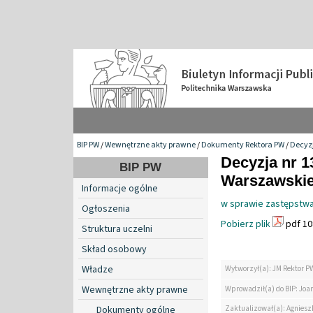
BIP PW
/
Wewnętrzne akty prawne
/
Dokumenty Rektora PW
/
Decyzj
Decyzja nr 1
BIP PW
Warszawskiej
Informacje ogólne
w sprawie zastępstwa
Ogłoszenia
Pobierz plik
pdf 10
Struktura uczelni
Skład osobowy
Władze
Wytworzył(a): JM Rektor P
Wewnętrzne akty prawne
Wprowadził(a) do BIP: Jo
Zaktualizował(a): Agniesz
Dokumenty ogólne