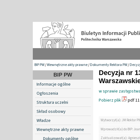
BIP PW
/
Wewnętrzne akty prawne
/
Dokumenty Rektora PW
/
Decyzj
Decyzja nr 1
BIP PW
Warszawskiej
Informacje ogólne
w sprawie zastępstwa
Ogłoszenia
Pobierz plik
pdf 11
Struktura uczelni
Skład osobowy
Władze
Wytworzył(a): JM Rektor P
Wewnętrzne akty prawne
Wprowadził(a) do BIP: Jo
Zaktualizował(a): Agniesz
Dokumenty ogólne