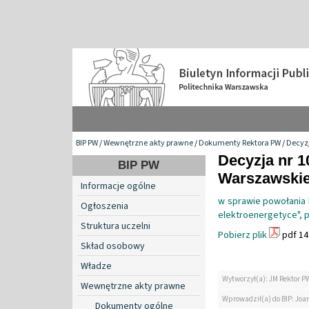
BIP PW
/
Wewnętrzne akty prawne
/
Dokumenty Rektora PW
/
Decyzj
Decyzja nr 1
BIP PW
Warszawskiej
Informacje ogólne
w sprawie powołania
Ogłoszenia
elektroenergetyce", 
Struktura uczelni
Pobierz plik
pdf 14
Skład osobowy
Władze
Wytworzył(a): JM Rektor P
Wewnętrzne akty prawne
Wprowadził(a) do BIP: Jo
Dokumenty ogólne