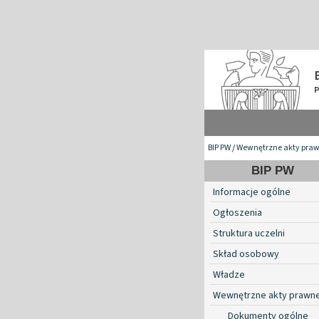
BIP PW
/
Wewnętrzne akty pra
BIP PW
Informacje ogólne
Ogłoszenia
Struktura uczelni
Skład osobowy
Władze
Wewnętrzne akty prawn
Dokumenty ogólne