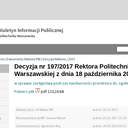
wne
/
Dokumenty Rektora PW
/
Decyzje Rektora
/
2017
Decyzja nr 197/2017 Rektora Politechn
Warszawskiej z dnia 18 października 20
w sprawie zastępstwa podczas nieobecności prorektora ds. ogól
Pobierz plik
pdf 123,16 kB
Wytworzył(a): JM Rektor PW
w dniu: 18.10.2017
e
Wprowadził(a) do BIP: Joanna Nowak
w dniu: 19.10.2017 10:20
Zaktualizował(a): Agnieszka Maj
w dniu: 30.04.2025 09:11