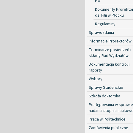
PW
Dokumenty Prorekto
ds. Filii w Płocku
Regulaminy
Sprawozdania
Informacje Prorektorów
Terminarze posiedzeń i
składy Rad Wydziałów
Dokumentacja kontroli i
raporty
Wybory
Sprawy Studenckie
Szkoła doktorska
Postępowania w sprawie
nadania stopnia naukow
Praca w Politechnice
Zamówienia publiczne