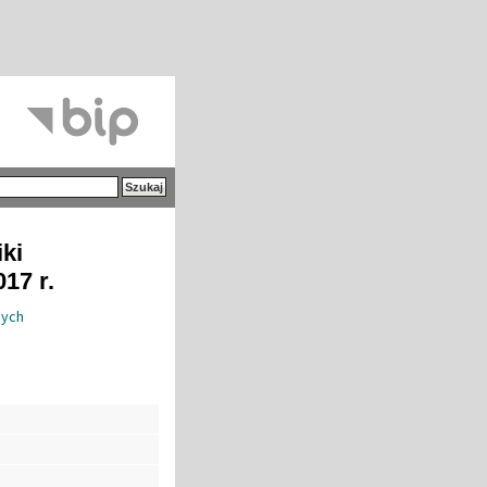
iki
17 r.
nych