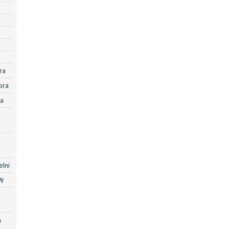
ra
ora
ra
lni
W
a