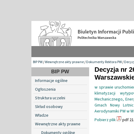
BIP PW
/
Wewnętrzne akty prawne
/
Dokumenty Rektora PW
/
Decyzj
Decyzja nr 2
BIP PW
Warszawskiej
Informacje ogólne
w sprawie uruchomieni
Ogłoszenia
klimatyzacji wyty
Struktura uczelni
Mechanicznego, Energ
Gmach Nowy Lotnic
Skład osobowy
Aerodynamiki PW w Wa
Władze
Pobierz plik
pdf 21
Wewnętrzne akty prawne
Dokumenty ogólne