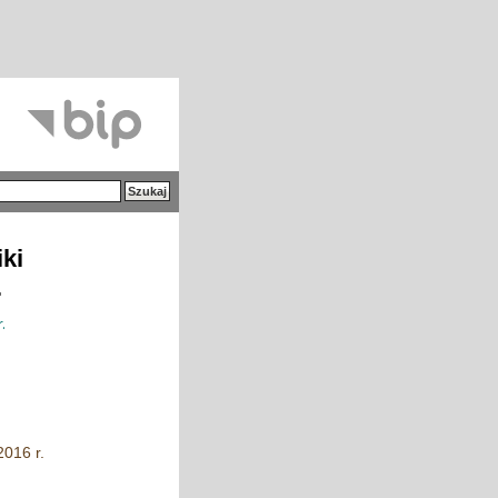
iki
.
.
2016 r.