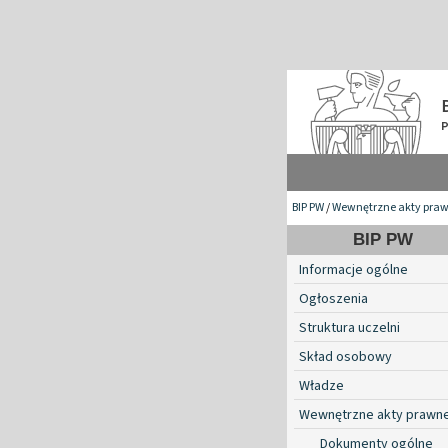
BIP PW
/
Wewnętrzne akty pra
BIP PW
Informacje ogólne
Ogłoszenia
Struktura uczelni
Skład osobowy
Władze
Wewnętrzne akty prawn
Dokumenty ogólne