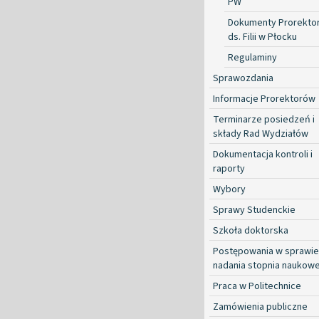
PW
Dokumenty Prorekto
ds. Filii w Płocku
Regulaminy
Sprawozdania
Informacje Prorektorów
Terminarze posiedzeń i
składy Rad Wydziałów
Dokumentacja kontroli i
raporty
Wybory
Sprawy Studenckie
Szkoła doktorska
Postępowania w sprawie
nadania stopnia naukow
Praca w Politechnice
Zamówienia publiczne