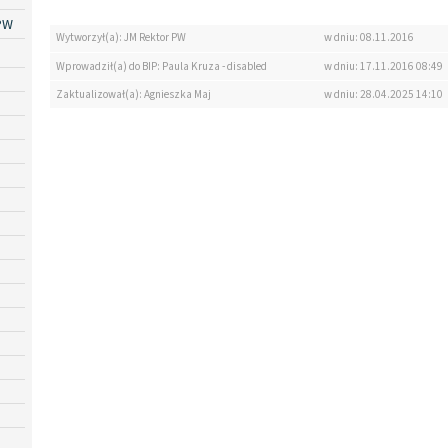
PW
Wytworzył(a): JM Rektor PW
w dniu: 08.11.2016
Wprowadził(a) do BIP: Paula Kruza - disabled
w dniu: 17.11.2016 08:49
Zaktualizował(a): Agnieszka Maj
w dniu: 28.04.2025 14:10