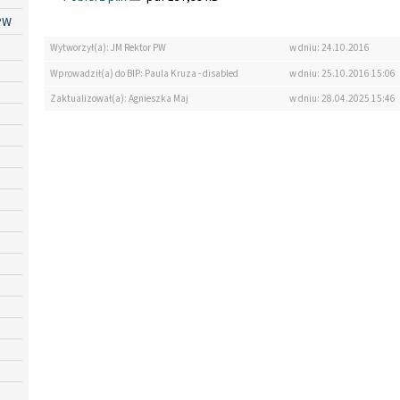
PW
Wytworzył(a): JM Rektor PW
w dniu: 24.10.2016
Wprowadził(a) do BIP: Paula Kruza - disabled
w dniu: 25.10.2016 15:06
Zaktualizował(a): Agnieszka Maj
w dniu: 28.04.2025 15:46