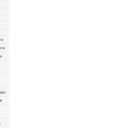
ra
ora
ra
lni
W
a