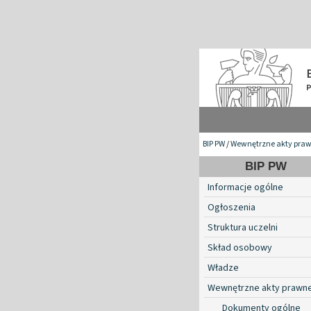
BIP PW
/
Wewnętrzne akty pra
BIP PW
Informacje ogólne
Ogłoszenia
Struktura uczelni
Skład osobowy
Władze
Wewnętrzne akty prawn
Dokumenty ogólne