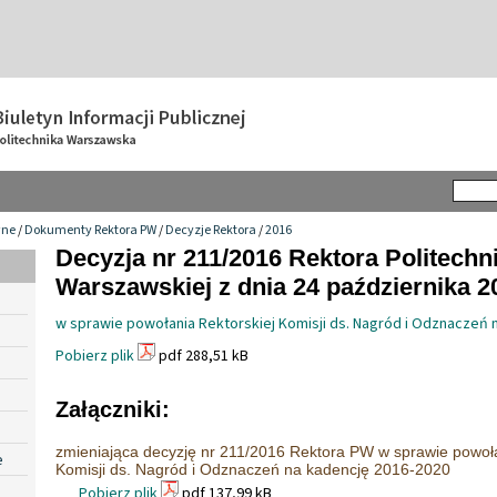
wne
/
Dokumenty Rektora PW
/
Decyzje Rektora
/
2016
Decyzja nr 211/2016 Rektora Politechni
Warszawskiej z dnia 24 października 20
w sprawie powołania Rektorskiej Komisji ds. Nagród i Odznaczeń 
Pobierz plik
pdf 288,51 kB
Załączniki:
zmieniająca decyzję nr 211/2016 Rektora PW w sprawie powoła
e
Komisji ds. Nagród i Odznaczeń na kadencję 2016-2020
Pobierz plik
pdf 137,99 kB