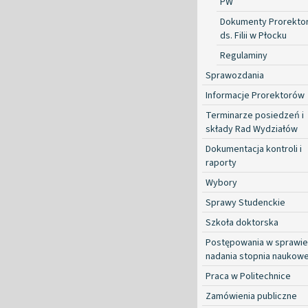
PW
Dokumenty Prorekto
ds. Filii w Płocku
Regulaminy
Sprawozdania
Informacje Prorektorów
Terminarze posiedzeń i
składy Rad Wydziałów
Dokumentacja kontroli i
raporty
Wybory
Sprawy Studenckie
Szkoła doktorska
Postępowania w sprawie
nadania stopnia naukow
Praca w Politechnice
Zamówienia publiczne