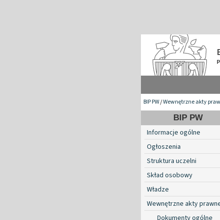
BIP PW
/
Wewnętrzne akty pra
BIP PW
Informacje ogólne
Ogłoszenia
Struktura uczelni
Skład osobowy
Władze
Wewnętrzne akty prawn
Dokumenty ogólne