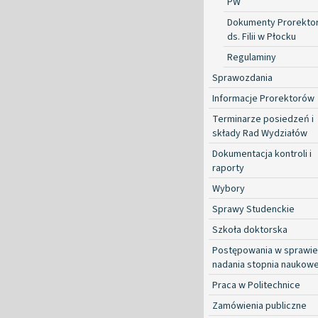
PW
Dokumenty Prorekto
ds. Filii w Płocku
Regulaminy
Sprawozdania
Informacje Prorektorów
Terminarze posiedzeń i
składy Rad Wydziałów
Dokumentacja kontroli i
raporty
Wybory
Sprawy Studenckie
Szkoła doktorska
Postępowania w sprawie
nadania stopnia naukow
Praca w Politechnice
Zamówienia publiczne