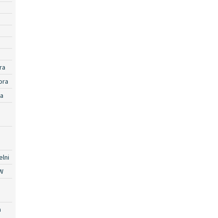
ra
ora
ra
lni
W
a