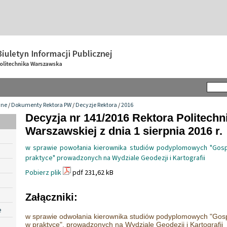
wne
/
Dokumenty Rektora PW
/
Decyzje Rektora
/
2016
Decyzja nr 141/2016 Rektora Politechn
Warszawskiej z dnia 1 sierpnia 2016 r.
w sprawie powołania kierownika studiów podyplomowych "Gos
praktyce" prowadzonych na Wydziale Geodezji i Kartografii
Pobierz plik
pdf 231,62 kB
Załączniki:
e
w sprawie odwołania kierownika studiów podyplomowych "Gos
w praktyce", prowadzonych na Wydziale Geodezji i Kartografii