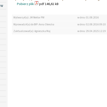
Pobierz plik
pdf 146,61 kB
PW
Wytworzył(a): JM Rektor PW
w dniu: 01.08.2016
Wprowadził(a) do BIP: Anna Olencka
w dniu: 02.08.2016 09:10
Zaktualizował(a): Agnieszka Maj
w dniu: 29.04.2025 12:19