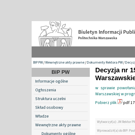
BIP PW
/
Wewnętrzne akty prawne
/
Dokumenty Rektora PW
/
Decyzj
Decyzja nr 1
BIP PW
Warszawskiej
Informacje ogólne
w sprawie powołania
Ogłoszenia
Warszawskiej w progra
Struktura uczelni
Pobierz plik
pdf 17
Skład osobowy
Władze
Wytworzył(a): JM Rektor P
Wewnętrzne akty prawne
Wprowadził(a) do BIP: Paul
Dokumenty ogólne