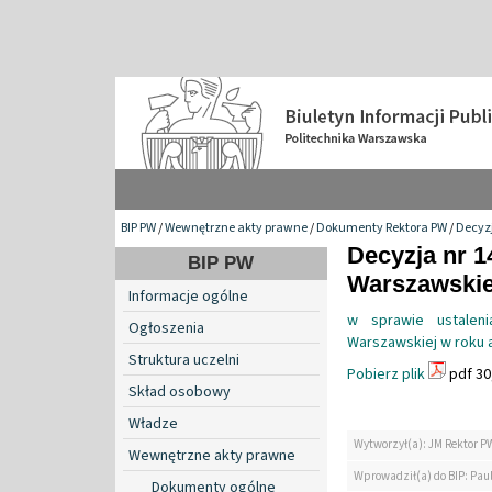
BIP PW
/
Wewnętrzne akty prawne
/
Dokumenty Rektora PW
/
Decyzj
Decyzja nr 1
BIP PW
Warszawskiej
Informacje ogólne
w sprawie ustalen
Ogłoszenia
Warszawskiej w roku
Struktura uczelni
Pobierz plik
pdf 30
Skład osobowy
Władze
Wytworzył(a): JM Rektor P
Wewnętrzne akty prawne
Wprowadził(a) do BIP: Paul
Dokumenty ogólne