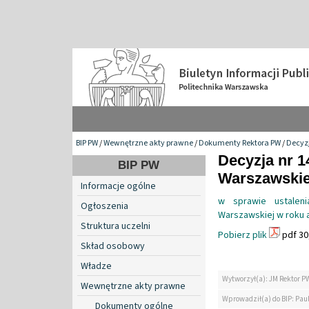
BIP PW
/
Wewnętrzne akty prawne
/
Dokumenty Rektora PW
/
Decyzj
Decyzja nr 1
BIP PW
Warszawskiej
Informacje ogólne
w sprawie ustalen
Ogłoszenia
Warszawskiej w roku
Struktura uczelni
Pobierz plik
pdf 30
Skład osobowy
Władze
Wytworzył(a): JM Rektor P
Wewnętrzne akty prawne
Wprowadził(a) do BIP: Paul
Dokumenty ogólne