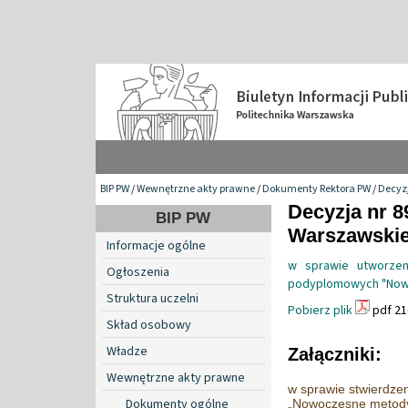
BIP PW
/
Wewnętrzne akty prawne
/
Dokumenty Rektora PW
/
Decyzj
Decyzja nr 8
BIP PW
Warszawskiej
Informacje ogólne
w sprawie utworzeni
Ogłoszenia
podyplomowych "Nowo
Struktura uczelni
Pobierz plik
pdf 21
Skład osobowy
Władze
Załączniki:
Wewnętrzne akty prawne
w sprawie stwierdze
Dokumenty ogólne
„Nowoczesne metody 