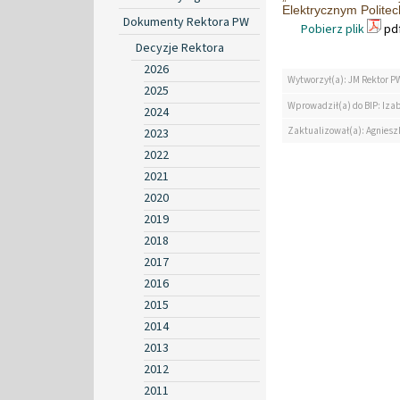
Elektrycznym Politec
Dokumenty Rektora PW
Pobierz plik
pdf
Decyzje Rektora
2026
Wytworzył(a): JM Rektor P
2025
Wprowadził(a) do BIP: Iza
2024
Zaktualizował(a): Agniesz
2023
2022
2021
2020
2019
2018
2017
2016
2015
2014
2013
2012
2011