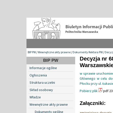
BIP PW
/
Wewnętrzne akty prawne
/
Dokumenty Rektora PW
/
Decyzj
Decyzja nr 6
BIP PW
Warszawskiej
Informacje ogólne
w sprawie uruchomien
Ogłoszenia
Głównego w celu do
Struktura uczelni
Płocku przy ul. Łukasi
Skład osobowy
Pobierz plik
pdf 23
Władze
Załączniki:
Wewnętrzne akty prawne
Dokumenty ogólne
zmieniająca decyzję