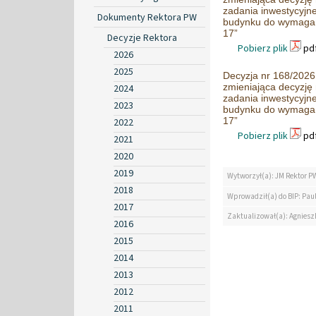
zadania inwestycyj
Dokumenty Rektora PW
budynku do wymagań
17”
Decyzje Rektora
Pobierz plik
pdf
2026
2025
Decyzja nr 168/2026 
zmieniająca decyzję
2024
zadania inwestycyj
2023
budynku do wymagań
17”
2022
Pobierz plik
pdf
2021
2020
2019
Wytworzył(a): JM Rektor P
2018
Wprowadził(a) do BIP: Paul
2017
Zaktualizował(a): Agniesz
2016
2015
2014
2013
2012
2011