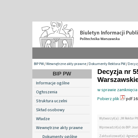
BIP PW
/
Wewnętrzne akty prawne
/
Dokumenty Rektora PW
/
Decyzj
Decyzja nr 5
BIP PW
Warszawskiej
Informacje ogólne
w sprawie zamknięci
Ogłoszenia
Pobierz plik
pdf 16
Struktura uczelni
Skład osobowy
Władze
Wytworzył(a): JM Rektor P
Wewnętrzne akty prawne
Wprowadził(a) do BIP: Jo
Zaktualizował(a): Agniesz
Dokumenty ogólne