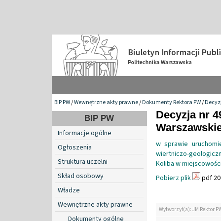
BIP PW
/
Wewnętrzne akty prawne
/
Dokumenty Rektora PW
/
Decyzj
Decyzja nr 4
BIP PW
Warszawskiej
Informacje ogólne
w sprawie uruchomie
Ogłoszenia
wiertniczo-geologicz
Struktura uczelni
Koliba w miejscowości
Skład osobowy
Pobierz plik
pdf 20
Władze
Wewnętrzne akty prawne
Wytworzył(a): JM Rektor P
Dokumenty ogólne