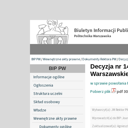
BIP PW
/
Wewnętrzne akty prawne
/
Dokumenty Rektora PW
/
Decyzj
Decyzja nr 1
BIP PW
Warszawskiej
Informacje ogólne
w sprawie powołania
Ogłoszenia
Pobierz plik
pdf 30
Struktura uczelni
Skład osobowy
Władze
Wytworzył(a): JM Rektor P
Wewnętrzne akty prawne
Wprowadził(a) do BIP: Jo
Zaktualizował(a): Agniesz
Dokumenty ogólne