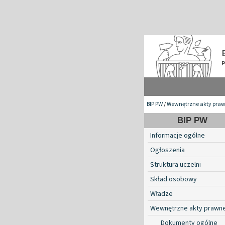
BIP PW
/
Wewnętrzne akty pra
BIP PW
Informacje ogólne
Ogłoszenia
Struktura uczelni
Skład osobowy
Władze
Wewnętrzne akty prawn
Dokumenty ogólne