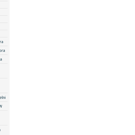
ra
ora
ra
lni
W
a