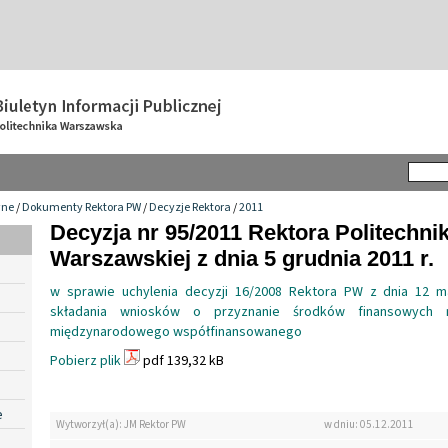
wne
/
Dokumenty Rektora PW
/
Decyzje Rektora
/
2011
Decyzja nr 95/2011 Rektora Politechnik
Warszawskiej z dnia 5 grudnia 2011 r.
w sprawie uchylenia decyzji 16/2008 Rektora PW z dnia 12 m
składania wniosków o przyznanie środków finansowych na
międzynarodowego współfinansowanego
Pobierz plik
pdf 139,32 kB
e
Wytworzył(a): JM Rektor PW
w dniu: 05.12.2011