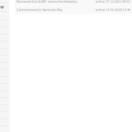
Wprowadził(a) do BIP: Joanna Kwiatkowska
w dniu: 07.12.2011 08:42
PW
Zaktualizował(a): Agnieszka Maj
w dniu: 15.04.2025 15:36