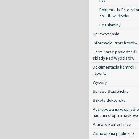
PW
Dokumenty Prorekto
ds. Filii w Płocku
Regulaminy
Sprawozdania
Informacje Prorektorów
Terminarze posiedzeń i
składy Rad Wydziałów
Dokumentacja kontroli i
raporty
Wybory
Sprawy Studenckie
Szkoła doktorska
Postępowania w sprawie
nadania stopnia naukow
Praca w Politechnice
Zamówienia publiczne