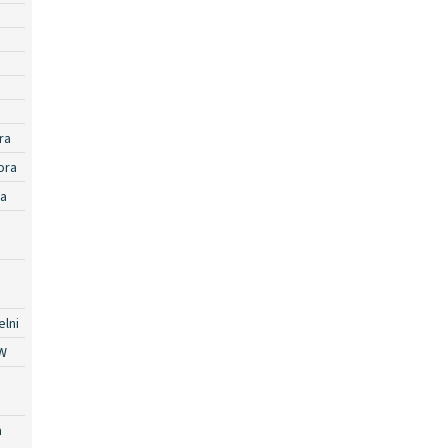
ra
ora
ra
lni
W
a