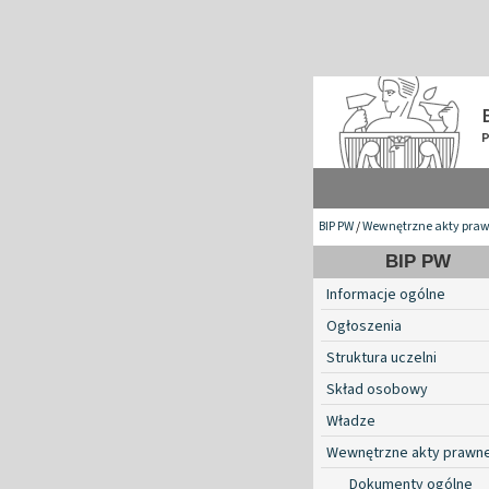
BIP PW
/
Wewnętrzne akty pra
BIP PW
Informacje ogólne
Ogłoszenia
Struktura uczelni
Skład osobowy
Władze
Wewnętrzne akty prawn
Dokumenty ogólne