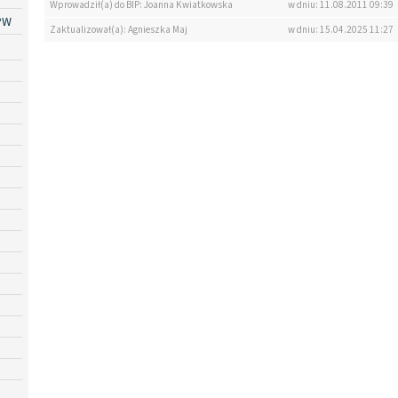
Wprowadził(a) do BIP: Joanna Kwiatkowska
w dniu: 11.08.2011 09:39
PW
Zaktualizował(a): Agnieszka Maj
w dniu: 15.04.2025 11:27