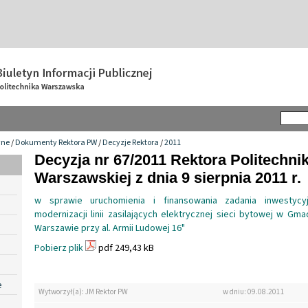
wne
/
Dokumenty Rektora PW
/
Decyzje Rektora
/
2011
Decyzja nr 67/2011 Rektora Politechnik
Warszawskiej z dnia 9 sierpnia 2011 r.
w sprawie uruchomienia i finansowania zadania inwestycy
modernizacji linii zasilających elektrycznej sieci bytowej w Gma
Warszawie przy al. Armii Ludowej 16"
Pobierz plik
pdf 249,43 kB
e
Wytworzył(a): JM Rektor PW
w dniu: 09.08.2011