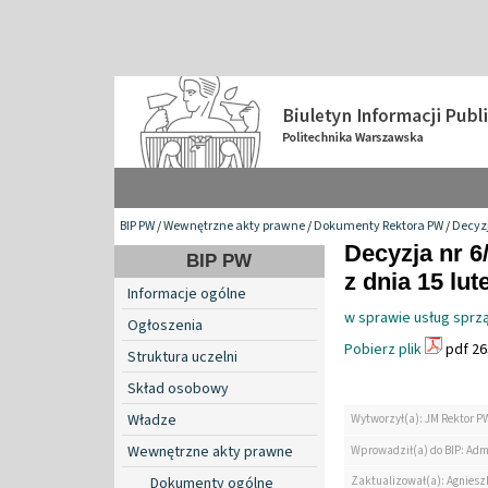
BIP PW
/
Wewnętrzne akty prawne
/
Dokumenty Rektora PW
/
Decyzj
Decyzja nr 6
BIP PW
z dnia 15 lut
Informacje ogólne
w sprawie usług sprz
Ogłoszenia
Pobierz plik
pdf 26
Struktura uczelni
Skład osobowy
Władze
Wytworzył(a): JM Rektor P
Wewnętrzne akty prawne
Wprowadził(a) do BIP: Adm
Zaktualizował(a): Agniesz
Dokumenty ogólne