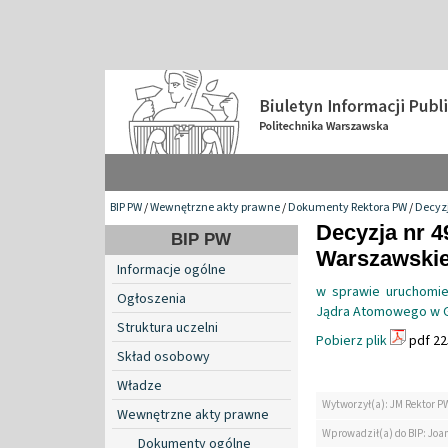
BIP PW
/
Wewnętrzne akty prawne
/
Dokumenty Rektora PW
/
Decyzj
Decyzja nr 4
BIP PW
Warszawskiej
Informacje ogólne
w sprawie uruchomie
Ogłoszenia
Jądra Atomowego w Gm
Struktura uczelni
Pobierz plik
pdf 22
Skład osobowy
Władze
Wytworzył(a): JM Rektor P
Wewnętrzne akty prawne
Wprowadził(a) do BIP: Jo
Dokumenty ogólne