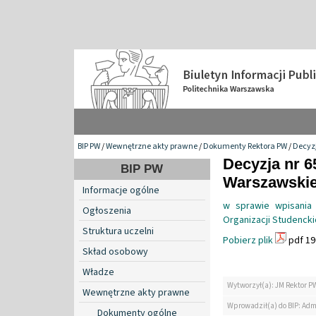
BIP PW
/
Wewnętrzne akty prawne
/
Dokumenty Rektora PW
/
Decyzj
Decyzja nr 6
BIP PW
Warszawskiej 
Informacje ogólne
w sprawie wpisania
Ogłoszenia
Organizacji Studencki
Struktura uczelni
Pobierz plik
pdf 19
Skład osobowy
Władze
Wytworzył(a): JM Rektor P
Wewnętrzne akty prawne
Wprowadził(a) do BIP: Adm
Dokumenty ogólne