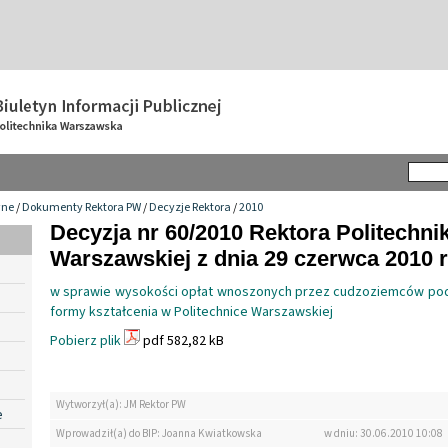
wne
/
Dokumenty Rektora PW
/
Decyzje Rektora
/
2010
Decyzja nr 60/2010 Rektora Politechnik
Warszawskiej z dnia 29 czerwca 2010 r
w sprawie wysokości opłat wnoszonych przez cudzoziemców pode
formy kształcenia w Politechnice Warszawskiej
Pobierz plik
pdf 582,82 kB
Wytworzył(a): JM Rektor PW
e
Wprowadził(a) do BIP: Joanna Kwiatkowska
w dniu: 30.06.2010 10:08