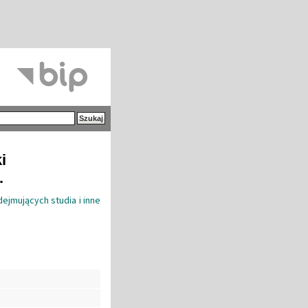
i
.
jmujących studia i inne