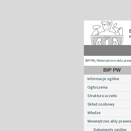
BIP PW
/
Wewnętrzne akty pra
BIP PW
Informacje ogólne
Ogłoszenia
Struktura uczelni
Skład osobowy
Władze
Wewnętrzne akty prawn
Dokumenty ogólne