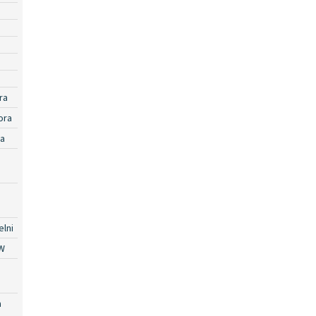
ra
ora
ra
lni
W
a