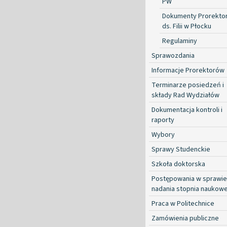
PW
Dokumenty Prorekto
ds. Filii w Płocku
Regulaminy
Sprawozdania
Informacje Prorektorów
Terminarze posiedzeń i
składy Rad Wydziałów
Dokumentacja kontroli i
raporty
Wybory
Sprawy Studenckie
Szkoła doktorska
Postępowania w sprawie
nadania stopnia naukow
Praca w Politechnice
Zamówienia publiczne