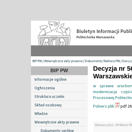
BIP PW
/
Wewnętrzne akty prawne
/
Dokumenty Rektora PW
/
Decyzj
Decyzja nr 5
BIP PW
Warszawskiej
Informacje ogólne
w sprawie uruchomi
Ogłoszenia
modernizacja częśc
Struktura uczelni
Procesowej Politechn
Skład osobowy
Pobierz plik
pdf 26
Władze
Wewnętrzne akty prawne
Wytworzył(a): JM Rektor P
Dokumenty ogólne