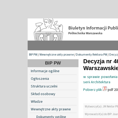
BIP PW
/
Wewnętrzne akty prawne
/
Dokumenty Rektora PW
/
Decyzj
Decyzja nr 4
BIP PW
Warszawskiej
Informacje ogólne
w sprawie powołania
Ogłoszenia
serii Architektura
Struktura uczelni
Pobierz plik
pdf 20
Skład osobowy
Władze
Wytworzył(a): JM Rektor P
Wewnętrzne akty prawne
Wprowadził(a) do BIP: Jo
Dokumenty ogólne