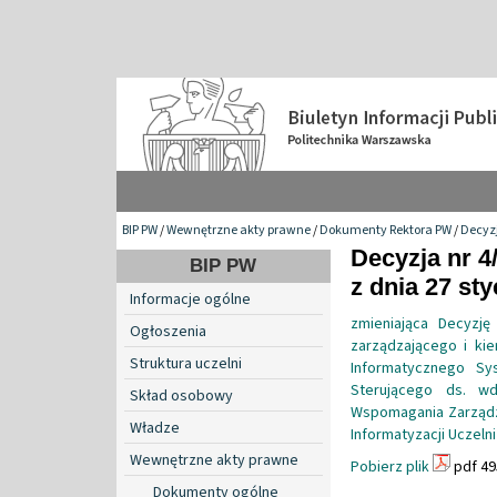
BIP PW
/
Wewnętrzne akty prawne
/
Dokumenty Rektora PW
/
Decyzj
Decyzja nr 4
BIP PW
z dnia 27 sty
Informacje ogólne
zmieniająca Decyzję
Ogłoszenia
zarządzającego i ki
Struktura uczelni
Informatycznego Sy
Sterującego ds. w
Skład osobowy
Wspomagania Zarządza
Władze
Informatyzacji Uczelni
Wewnętrzne akty prawne
Pobierz plik
pdf 49
Dokumenty ogólne