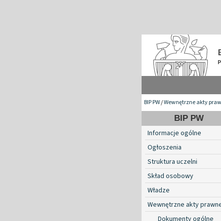
BIP PW
/
Wewnętrzne akty pra
BIP PW
Informacje ogólne
Ogłoszenia
Struktura uczelni
Skład osobowy
Władze
Wewnętrzne akty prawn
Dokumenty ogólne