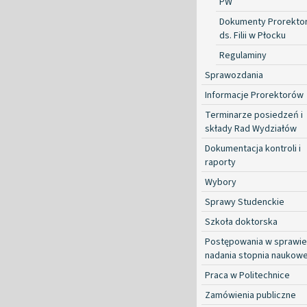
PW
Dokumenty Prorekto
ds. Filii w Płocku
Regulaminy
Sprawozdania
Informacje Prorektorów
Terminarze posiedzeń i
składy Rad Wydziałów
Dokumentacja kontroli i
raporty
Wybory
Sprawy Studenckie
Szkoła doktorska
Postępowania w sprawie
nadania stopnia naukow
Praca w Politechnice
Zamówienia publiczne