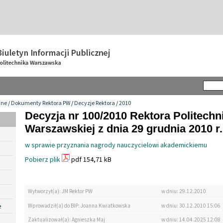
wne
/
Dokumenty Rektora PW
/
Decyzje Rektora
/
2010
Decyzja nr 100/2010 Rektora Politechn
Warszawskiej z dnia 29 grudnia 2010 r.
w sprawie przyznania nagrody nauczycielowi akademickiemu
Pobierz plik
pdf 154,71 kB
Wytworzył(a): JM Rektor PW
w dniu: 29.12.2010
e
Wprowadził(a) do BIP: Joanna Kwiatkowska
w dniu: 30.12.2010 15:06
Zaktualizował(a): Agnieszka Maj
w dniu: 14.04.2025 12:08