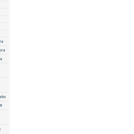
ra
ora
ra
lni
W
a