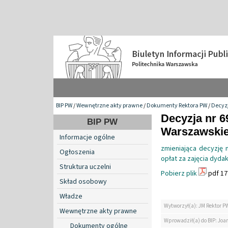
BIP PW
/
Wewnętrzne akty prawne
/
Dokumenty Rektora PW
/
Decyzj
Decyzja nr 6
BIP PW
Warszawskiej
Informacje ogólne
zmieniająca decyzję 
Ogłoszenia
opłat za zajęcia dyda
Struktura uczelni
Pobierz plik
pdf 17
Skład osobowy
Władze
Wytworzył(a): JM Rektor P
Wewnętrzne akty prawne
Wprowadził(a) do BIP: Jo
Dokumenty ogólne