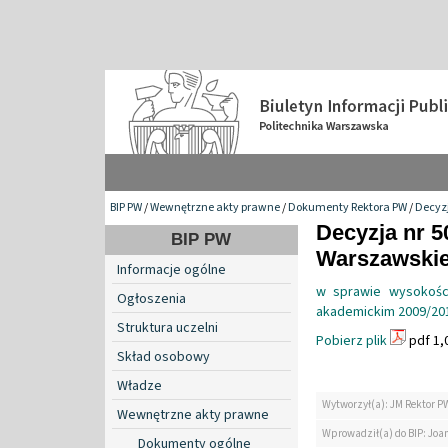
BIP PW
/
Wewnętrzne akty prawne
/
Dokumenty Rektora PW
/
Decyzj
Decyzja nr 5
BIP PW
Warszawskiej
Informacje ogólne
w sprawie wysokości
Ogłoszenia
akademickim 2009/20
Struktura uczelni
Pobierz plik
pdf 1,
Skład osobowy
Władze
Wytworzył(a): JM Rektor P
Wewnętrzne akty prawne
Wprowadził(a) do BIP: Jo
Dokumenty ogólne