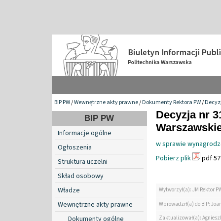
BIP PW
/
Wewnętrzne akty prawne
/
Dokumenty Rektora PW
/
Decyzj
Decyzja nr 3
BIP PW
Warszawskiej
Informacje ogólne
w sprawie wynagrodze
Ogłoszenia
Pobierz plik
pdf 57
Struktura uczelni
Skład osobowy
Władze
Wytworzył(a): JM Rektor P
Wewnętrzne akty prawne
Wprowadził(a) do BIP: Jo
Zaktualizował(a): Agniesz
Dokumenty ogólne