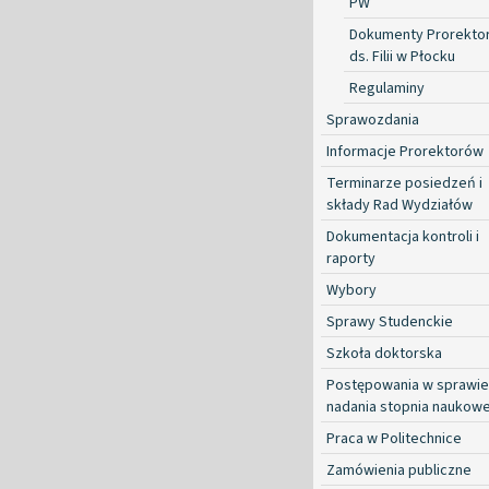
PW
Dokumenty Prorekto
ds. Filii w Płocku
Regulaminy
Sprawozdania
Informacje Prorektorów
Terminarze posiedzeń i
składy Rad Wydziałów
Dokumentacja kontroli i
raporty
Wybory
Sprawy Studenckie
Szkoła doktorska
Postępowania w sprawie
nadania stopnia naukow
Praca w Politechnice
Zamówienia publiczne