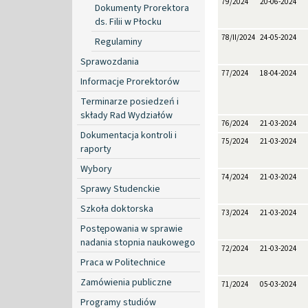
79/2024
20-06-2024
Dokumenty Prorektora
ds. Filii w Płocku
78/II/2024
24-05-2024
Regulaminy
Sprawozdania
77/2024
18-04-2024
Informacje Prorektorów
Terminarze posiedzeń i
składy Rad Wydziałów
76/2024
21-03-2024
Dokumentacja kontroli i
75/2024
21-03-2024
raporty
Wybory
74/2024
21-03-2024
Sprawy Studenckie
Szkoła doktorska
73/2024
21-03-2024
Postępowania w sprawie
nadania stopnia naukowego
72/2024
21-03-2024
Praca w Politechnice
Zamówienia publiczne
71/2024
05-03-2024
Programy studiów