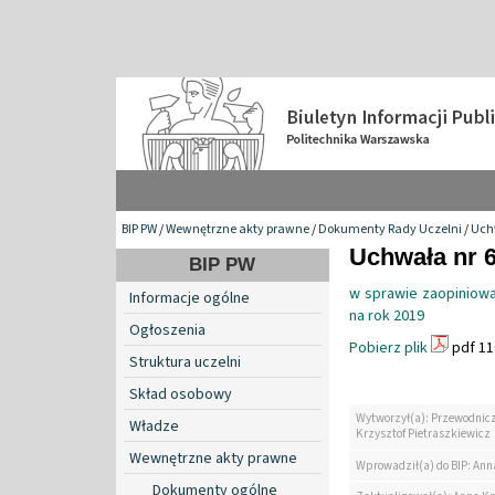
BIP PW
/
Wewnętrzne akty prawne
/
Dokumenty Rady Uczelni
/
Uch
Uchwała nr 6
BIP PW
w sprawie zaopiniowa
Informacje ogólne
na rok 2019
Ogłoszenia
Pobierz plik
pdf 11
Struktura uczelni
Skład osobowy
Wytworzył(a): Przewodnicz
Władze
Krzysztof Pietraszkiewicz
Wewnętrzne akty prawne
Wprowadził(a) do BIP: Ann
Dokumenty ogólne