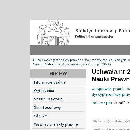
BIP PW
/
Wewnętrzne akty prawne
/
Dokumenty Rad Naukowych Dy
Prawne Politechniki Warszawskiej
/
I kadencja - 2024 r.
Uchwała nr 
BIP PW
Nauki Prawn
Informacje ogólne
w sprawie grantu b
Ogłoszenia
dyscyplinie nauki pra
Struktura uczelni
Pobierz plik
pdf 35
Skład osobowy
Władze
Wytworzył(a): JM Rektor P
Wewnętrzne akty prawne
Wprowadził(a) do BIP: Kar