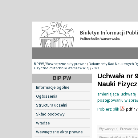
BIP PW
/
Wewnętrzne akty prawne
/
Dokumenty Rad Naukowych Dy
Fizyczne Politechniki Warszawskiej
/
2023
Uchwała nr 
BIP PW
Nauki Fizyc
Informacje ogólne
zmieniająca uchwał
Ogłoszenia
postępowaniu w sprawi
Struktura uczelni
Pobierz plik
pdf 47
Skład osobowy
Władze
Wytworzył(a): Przewodnic
Wewnętrzne akty prawne
Wprowadził(a) do BIP: Mar