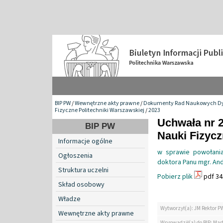
BIP PW
/
Wewnętrzne akty prawne
/
Dokumenty Rad Naukowych Dy
Fizyczne Politechniki Warszawskiej
/
2023
Uchwała nr 
BIP PW
Nauki Fizyc
Informacje ogólne
w sprawie powołania
Ogłoszenia
doktora Panu mgr. And
Struktura uczelni
Pobierz plik
pdf 34
Skład osobowy
Władze
Wytworzył(a): JM Rektor P
Wewnętrzne akty prawne
Wprowadził(a) do BIP: Mar