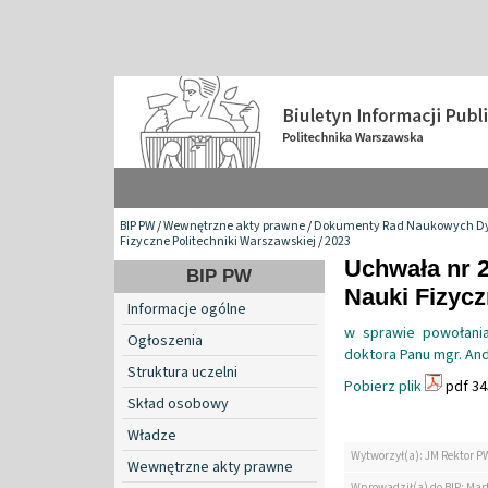
BIP PW
/
Wewnętrzne akty prawne
/
Dokumenty Rad Naukowych Dy
Fizyczne Politechniki Warszawskiej
/
2023
Uchwała nr 
BIP PW
Nauki Fizyc
Informacje ogólne
w sprawie powołania
Ogłoszenia
doktora Panu mgr. And
Struktura uczelni
Pobierz plik
pdf 34
Skład osobowy
Władze
Wytworzył(a): JM Rektor P
Wewnętrzne akty prawne
Wprowadził(a) do BIP: Mar