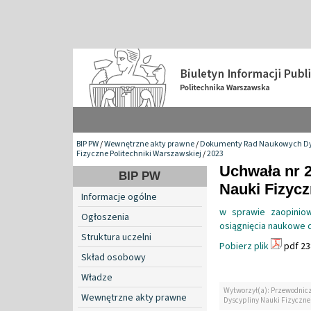
BIP PW
/
Wewnętrzne akty prawne
/
Dokumenty Rad Naukowych Dy
Fizyczne Politechniki Warszawskiej
/
2023
Uchwała nr 
BIP PW
Nauki Fizyc
Informacje ogólne
w sprawie zaopinio
Ogłoszenia
osiągnięcia naukowe dl
Struktura uczelni
Pobierz plik
pdf 23
Skład osobowy
Władze
Wytworzył(a): Przewodnic
Wewnętrzne akty prawne
Dyscypliny Nauki Fizyczne