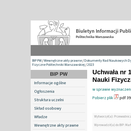
BIP PW
/
Wewnętrzne akty prawne
/
Dokumenty Rad Naukowych Dy
Fizyczne Politechniki Warszawskiej
/
2023
Uchwała nr 
BIP PW
Nauki Fizyc
Informacje ogólne
w sprawie wyznaczenia
Ogłoszenia
Pobierz plik
pdf 39
Struktura uczelni
Skład osobowy
Władze
Wytworzył(a): Przewodnic
Wewnętrzne akty prawne
Wprowadził(a) do BIP: Mar