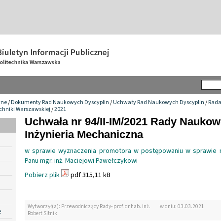
wne
/
Dokumenty Rad Naukowych Dyscyplin
/
Uchwały Rad Naukowych Dyscyplin
/
Rada
chniki Warszawskiej
/
2021
Uchwała nr 94/II-IM/2021 Rady Naukow
Inżynieria Mechaniczna
w sprawie wyznaczenia promotora w postępowaniu w sprawie n
Panu mgr. inż. Maciejowi Pawełczykowi
Pobierz plik
pdf 315,11 kB
Wytworzył(a): Przewodniczący Rady- prof. dr hab. inż.
w dniu: 03.03.2021
e
Robert Sitnik