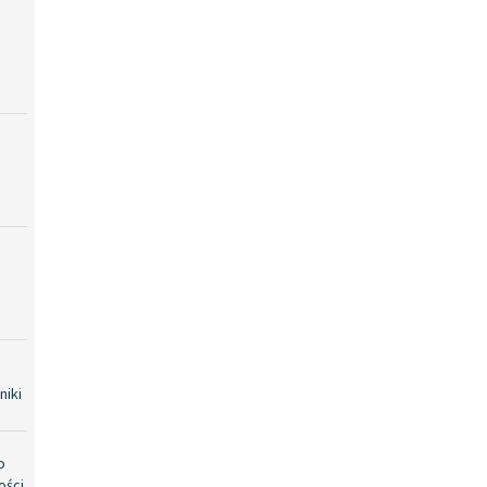
niki
o
ości