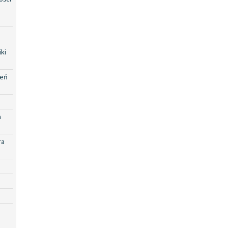
ki
zeń
a
ra