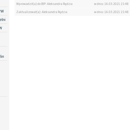
Wprowadził(a) do BIP: Aleksandra Rędzia
w dniu: 16.03.2021 15:48
PW
Zaktualizował(a): Aleksandra Rędzia
w dniu: 16.03.2021 15:48
lni
W
lin