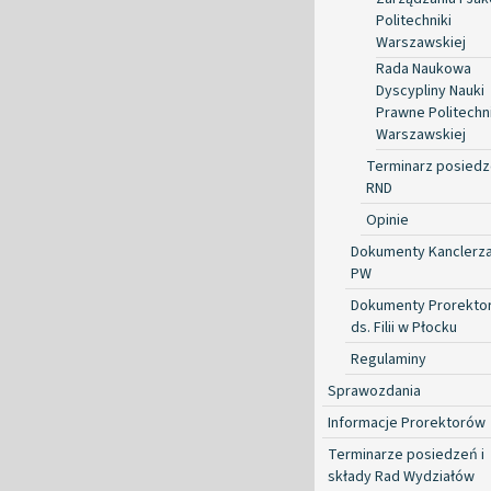
Politechniki
Warszawskiej
Rada Naukowa
Dyscypliny Nauki
Prawne Politechni
Warszawskiej
Terminarz posied
RND
Opinie
Dokumenty Kanclerz
PW
Dokumenty Prorekto
ds. Filii w Płocku
Regulaminy
Sprawozdania
Informacje Prorektorów
Terminarze posiedzeń i
składy Rad Wydziałów