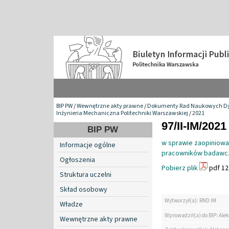
BIP PW
/
Wewnętrzne akty prawne
/
Dokumenty Rad Naukowych Dy
Inżynieria Mechaniczna Politechniki Warszawskiej
/
2021
97/II-IM/2021
BIP PW
w sprawie zaopiniowan
Informacje ogólne
pracowników badawczo
Ogłoszenia
Pobierz plik
pdf 12
Struktura uczelni
Skład osobowy
Wytworzył(a): RND IM
Władze
Wprowadził(a) do BIP: Ale
Wewnętrzne akty prawne