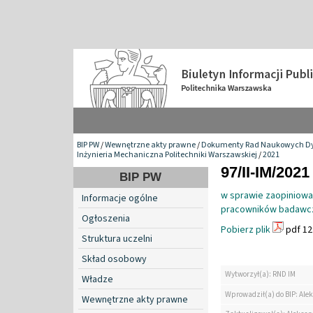
BIP PW
/
Wewnętrzne akty prawne
/
Dokumenty Rad Naukowych Dy
Inżynieria Mechaniczna Politechniki Warszawskiej
/
2021
97/II-IM/2021
BIP PW
w sprawie zaopiniowan
Informacje ogólne
pracowników badawczo
Ogłoszenia
Pobierz plik
pdf 12
Struktura uczelni
Skład osobowy
Wytworzył(a): RND IM
Władze
Wprowadził(a) do BIP: Ale
Wewnętrzne akty prawne