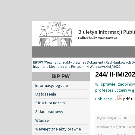
BIP PW
/
Wewnętrzne akty prawne
/
Dokumenty Rad Naukowych Dy
Inżynieria Mechaniczna Politechniki Warszawskiej
/
2021
244/ II-IM/20
BIP PW
w sprawie zaopiniow
Informacje ogólne
profesora uczelni w
Ogłoszenia
Pobierz plik
pdf 13
Struktura uczelni
Skład osobowy
Wytworzył(a): RND IM
Władze
Wprowadził(a) do BIP: Ale
Wewnętrzne akty prawne