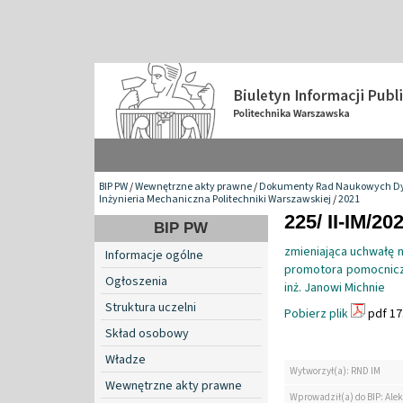
BIP PW
/
Wewnętrzne akty prawne
/
Dokumenty Rad Naukowych Dy
Inżynieria Mechaniczna Politechniki Warszawskiej
/
2021
225/ II-IM/20
BIP PW
zmieniająca uchwałę n
Informacje ogólne
promotora pomocnicz
Ogłoszenia
inż. Janowi Michnie
Struktura uczelni
Pobierz plik
pdf 17
Skład osobowy
Władze
Wytworzył(a): RND IM
Wewnętrzne akty prawne
Wprowadził(a) do BIP: Ale